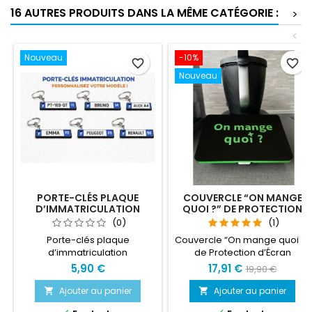
16 AUTRES PRODUITS DANS LA MÊME CATÉGORIE :
>
<
Nouveau
-10%
favorite_border
favorite_border
Nouveau
PORTE-CLÉS PLAQUE
COUVERCLE “ON MANGE
D’IMMATRICULATION
QUOI ?” DE PROTECTION
PERSONNALISÉ –
D’ÉCRAN THERMOMIX TM7
(0)
(1)
IMPRESSION 3D
Porte-clés plaque
Couvercle “On mange quoi ?”
d’immatriculation
de Protection d’Écran
personnalisé – Impression 3D
Thermomix TM7 Apportez une
5,90 €
17,91 €
19,90 €
Accessoire unique pour ce
touche d’humour et de
porte-clés en forme de
protection à votre Thermomix
Ajouter au panier
Ajouter au panier


plaque d’immatriculation,
TM7 !