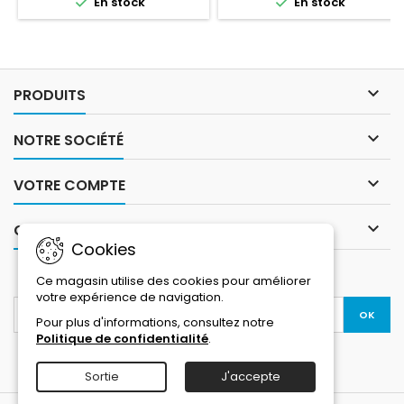


En stock
En stock
entièrement personnalisé
grâce à l’impression 3D.

PRODUITS

NOTRE SOCIÉTÉ

VOTRE COMPTE

CONTACT
Cookies
LETTRE D'INFORMATIONS
Ce magasin utilise des cookies pour améliorer
votre expérience de navigation.
Pour plus d'informations, consultez notre
Politique de confidentialité
.
Sortie
J'accepte