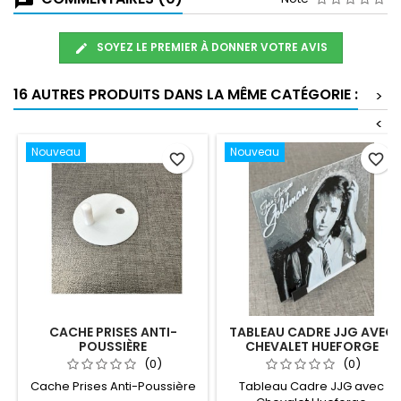
SOYEZ LE PREMIER À DONNER VOTRE AVIS
16 AUTRES PRODUITS DANS LA MÊME CATÉGORIE :
>
<
Nouveau
Nouveau
favorite_border
favorite_border
CACHE PRISES ANTI-
TABLEAU CADRE JJG AVEC
POUSSIÈRE
CHEVALET HUEFORGE
(0)
(0)
Cache Prises Anti-Poussière
Tableau Cadre JJG avec